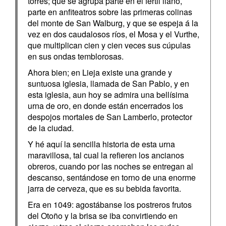
torres; que se agrupa parte en el fértil llano,
parte en anfiteatros sobre las primeras colinas
del monte de San Walburg, y que se espeja á la
vez en dos caudalosos ríos, el Mosa y el Vurthe,
que multiplican cien y cien veces sus cúpulas
en sus ondas temblorosas.
Ahora bien; en Lieja existe una grande y
suntuosa iglesia, llamada de San Pablo, y en
esta iglesia, aun hoy se admira una bellísima
urna de oro, en donde están encerrados los
despojos mortales de San Lamberlo, protector
de la ciudad.
Y hé aquí la sencilla historia de esta urna
maravillosa, tal cual la refieren los ancianos
obreros, cuando por las noches se entregan al
descanso, sentándose en torno de una enorme
jarra de cerveza, que es su bebida favorita.
Era en 1049: agostábanse los postreros frutos
del Otoño y la brisa se iba convirtiendo en