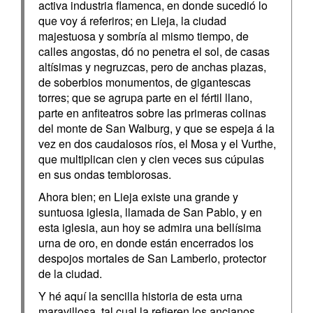
activa industria flamenca, en donde sucedió lo
que voy á referiros; en Lieja, la ciudad
majestuosa y sombría al mismo tiempo, de
calles angostas, dó no penetra el sol, de casas
altísimas y negruzcas, pero de anchas plazas,
de soberbios monumentos, de gigantescas
torres; que se agrupa parte en el fértil llano,
parte en anfiteatros sobre las primeras colinas
del monte de San Walburg, y que se espeja á la
vez en dos caudalosos ríos, el Mosa y el Vurthe,
que multiplican cien y cien veces sus cúpulas
en sus ondas temblorosas.
Ahora bien; en Lieja existe una grande y
suntuosa iglesia, llamada de San Pablo, y en
esta iglesia, aun hoy se admira una bellísima
urna de oro, en donde están encerrados los
despojos mortales de San Lamberlo, protector
de la ciudad.
Y hé aquí la sencilla historia de esta urna
maravillosa, tal cual la refieren los ancianos