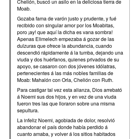
Chelión, buscó un asilo en la deliciosa tierra de
Moab.
Gozaba fama de varón justo y prudente, y fué
recibido con singular amor por los Moabitas,
poro ¡ay! que aquí la dicha es vana sombra!
Apenas Elimelech empezaba á gozar de las
dulzuras que ofrece la abundancia, cuando
descendió rápidamente á la tumba, dejando una
viuda y dos huérfanos, quienes privados de su
apoyo, se casaron con dos jóvenes idólatras,
pertenecientes á las más nobles familias de
Moab: Mahalón con Orla, Chelión con Ruth.
Para castigar tal vez esta alianza, Dios arrebató
á Noemi sus dos hijos, y en vez de una viuda
fueron tres las que lloraron sobre una misma
sepultura.
La infeliz Noemi, agobiada de dolor, resolvió
abandonar el país donde había perdido á
cuanto amaba, y volver á los sitios habitados