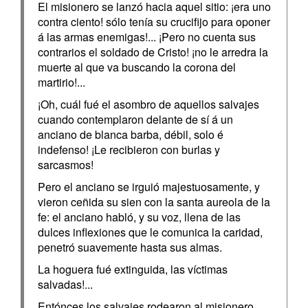
El misionero se lanzó hacia aquel sitio: ¡era uno
contra ciento! sólo tenía su crucifijo para oponer
á las armas enemigas!... ¡Pero no cuenta sus
contrarios el soldado de Cristo! ¡no le arredra la
muerte al que va buscando la corona del
martirio!...
¡Oh, cuál fué el asombro de aquellos salvajes
cuando contemplaron delante de sí á un
anciano de blanca barba, débil, solo é
indefenso! ¡Le recibieron con burlas y
sarcasmos!
Pero el anciano se irguió majestuosamente, y
vieron ceñida su sien con la santa aureola de la
fe: el anciano habló, y su voz, llena de las
dulces inflexiones que le comunica la caridad,
penetró suavemente hasta sus almas.
La hoguera fué extinguida, las víctimas
salvadas!...
Entónces los salvajes rodearon al misionero,