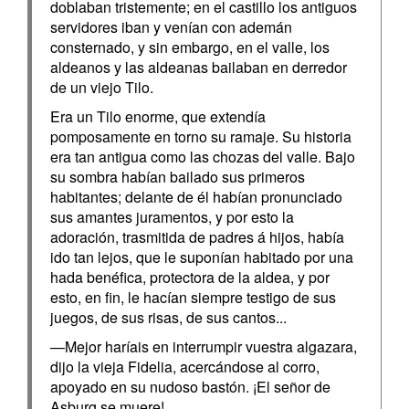
doblaban tristemente; en el castillo los antiguos
servidores iban y venían con ademán
consternado, y sin embargo, en el valle, los
aldeanos y las aldeanas bailaban en derredor
de un viejo Tilo.
Era un Tilo enorme, que extendía
pomposamente en torno su ramaje. Su historia
era tan antigua como las chozas del valle. Bajo
su sombra habían bailado sus primeros
habitantes; delante de él habían pronunciado
sus amantes juramentos, y por esto la
adoración, trasmitida de padres á hijos, había
ido tan lejos, que le suponían habitado por una
hada benéfica, protectora de la aldea, y por
esto, en fin, le hacían siempre testigo de sus
juegos, de sus risas, de sus cantos...
—Mejor haríais en interrumpir vuestra algazara,
dijo la vieja Fidelia, acercándose al corro,
apoyado en su nudoso bastón. ¡El señor de
Asburg se muere!