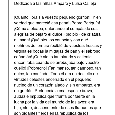
Dedicada a las niñas Amparo y Luisa Calleja
¡Cuánto lloráis a vuestro pequeño gorrión! ¡Y en
verdad que mereció esa pena! ¡Pobre Periquín!
¡Cómo aleteaba, entonando al compás de sus
alegrías de pájaro el dulce «pío pío» de criatura
mimada! ¡Qué bien os conocía y con qué
mohines de ternura recibió de vuestras frescas y
virginales bocas la migajas de pan y el sabroso
cañamón! ¡Qué nidito tan blando y caliente
encontraba cuando se arrebujaba bajo vuestro
cuello! ¡Pobrecito! ¡Tan manso, tan cariñoso, tan
dulce, tan confiado! Todo él era un destello de
virtudes celestes encerrado en el pequeño
núcleo de un corazón alado y, sin embargo, era
un gorrión. Pertenecía a esa especie brava,
audaz e impúdica que triunfa por fuerte en la
lucha por la vida del mundo de las aves; era
hijo, nieto, descendiente de esos tiranuelos que
son gigantes fieros en la república de los