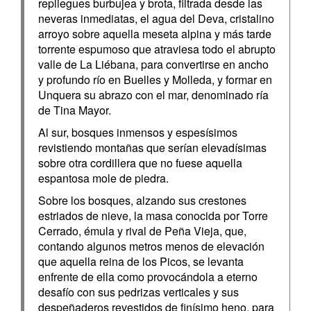
repliegues burbujea y brota, filtrada desde las
neveras inmediatas, el agua del Deva, cristalino
arroyo sobre aquella meseta alpina y más tarde
torrente espumoso que atraviesa todo el abrupto
valle de La Liébana, para convertirse en ancho
y profundo río en Buelles y Molleda, y formar en
Unquera su abrazo con el mar, denominado ría
de Tina Mayor.
Al sur, bosques inmensos y espesísimos
revistiendo montañas que serían elevadísimas
sobre otra cordillera que no fuese aquella
espantosa mole de piedra.
Sobre los bosques, alzando sus crestones
estriados de nieve, la masa conocida por Torre
Cerrado, émula y rival de Peña Vieja, que,
contando algunos metros menos de elevación
que aquella reina de los Picos, se levanta
enfrente de ella como provocándola a eterno
desafío con sus pedrizas verticales y sus
despeñaderos revestidos de finísimo heno, para