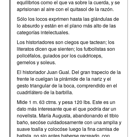
equilibrios como el que va sobre la cuerda, y se
aprisionan al aire con el quitasol de la razón.
Sólo los locos exprimen hasta las glándulas de
lo absurdo y están en el plano más alto de las
categorías intelectuales.
Los historiadores son ciegos que tactean; los
literatos dicen que sienten; los futbolistas son
policéfalos, guiados por los cuádriceps,
gemelos y soleus.
El historiador Juan Gual. Del gran trapecio de la
frente le cuelgan la pirámide de la nariz y el
gesto triangular de la boca, comprendido en el
cuadrilátero de la barbilla.
Mide 1 m. 63 ctms. y pesa 120 lbs. Este es un
dato más interesante que el que podría dar un
novelista. María Augusta, abandonando el tibio
baño, secóse cuidadosamente con una amplia y
suave toalla y colocóse luego la fina camisa de
batista, no sin antes haberse recreado, con