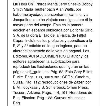
Liu Hsiu Ch'i Phiroz Mehta Jerry Shesko Bobby
Smith Maria Teuffenbach Alan Watts, por
haberme ayudado a encontrar mi camino, y a
Jacqueline, que ha viajado conmigo sobre él la
mayor parte del tiempo. Esta es la primera
edición en español publicada por Editorial Sirio,
S.A. de la obra El Tao de la Física, de Fritjof
Capra. Incluimos los prefacios y apéndices a la
P, 2" y 3° edición en lengua inglesa, para no
alterar el contenido de la versión original. Los
Editores. AGRADECIMIENTOS El autor y los
editores agradecen la autorización para
reproducir las ilustraciones que figuran en las
páginas siguientes: Pág. 53: Foto Gary Elliott
Burke. Págs. 108, 300 y 302: CERN, Ginebra,
Suiza. Pág. 112: reproducciones de Zazen por
E.M. Ilooykaas y B. Schierbeck, Ornen Press,
Tucson, Arizona. Págs. 114, 191: Herederos de
Eliot Elisofon. Pág. 123: Gunvor Moitessier.
Pág.