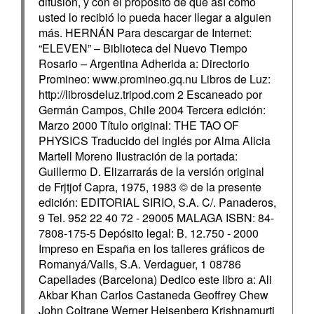
difusión, y con el propósito de que así como
usted lo recibió lo pueda hacer llegar a alguien
más. HERNÁN Para descargar de Internet:
“ELEVEN” – Biblioteca del Nuevo Tiempo
Rosario – Argentina Adherida a: Directorio
Promineo: www.promineo.gq.nu Libros de Luz:
http://librosdeluz.tripod.com 2 Escaneado por
Germán Campos, Chile 2004 Tercera edición:
Marzo 2000 Título original: THE TAO OF
PHYSICS Traducido del inglés por Alma Alicia
Martell Moreno Ilustración de la portada:
Guillermo D. Elizarrarás de la versión original
de Frjtjof Capra, 1975, 1983 © de la presente
edición: EDITORIAL SIRIO, S.A. C/. Panaderos,
9 Tel. 952 22 40 72 - 29005 MALAGA ISBN: 84-
7808-175-5 Depósito legal: B. 12.750 - 2000
Impreso en España en los talleres gráficos de
Romanyá/Valls, S.A. Verdaguer, 1 08786
Capellades (Barcelona) Dedico este libro a: Ali
Akbar Khan Carlos Castaneda Geoffrey Chew
John Coltrane Werner Heisenberg Krishnamurti