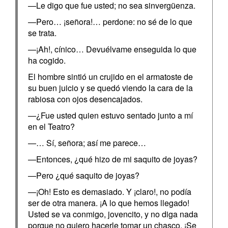
—Le digo que fue usted; no sea sinvergüenza.
—Pero… ¡señora!… perdone: no sé de lo que
se trata.
—¡Ah!, cínico… Devuélvame enseguida lo que
ha cogido.
El hombre sintió un crujido en el armatoste de
su buen juicio y se quedó viendo la cara de la
rabiosa con ojos desencajados.
—¿Fue usted quien estuvo sentado junto a mí
en el Teatro?
—… Sí, señora; así me parece…
—Entonces, ¿qué hizo de mi saquito de joyas?
—Pero ¿qué saquito de joyas?
—¡Oh! Esto es demasiado. Y ¡claro!, no podía
ser de otra manera. ¡A lo que hemos llegado!
Usted se va conmigo, jovencito, y no diga nada
porque no quiero hacerle tomar un chasco. ¡Se