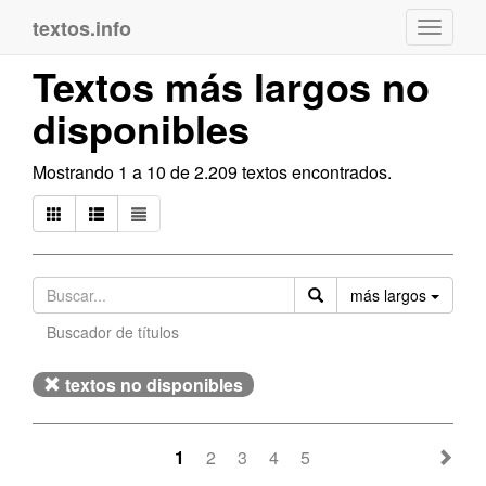
textos.info
Navega
Textos más largos no
disponibles
Mostrando 1 a 10 de 2.209 textos encontrados.
Orden
más largos
Buscador de títulos
textos no disponibles
1
2
3
4
5