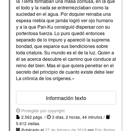
la Tierra formaban una masa confusa, en la que
el todo y la nada se entremezclaban como la
suciedad en el agua. Por doquier reinaba una
espesa niebla que jamás logró ver ojo humano
y a la que Pan-Ku consiguió dispersar con su
portentosa fuerza. Lo puro quedó entonces
separado de lo impuro y apareció la suprema
bondad, que esparce sus bendiciones sobre
toda criatura. Su mundo es el de la luz. Quien a
él se acerca descubre el camino que conduce al
reino del bien. Mas el que quiera penetrar en el
secreto del principio de cuanto existe debe leer
La crónica de los orígenes.»
Información texto
Protegido por copyright
2.562 págs. /
3 días, 2 horas, 44 minutos /
5.612 visitas.
Publicado el
27 de febrero de 2018
por
Edu Robsy
.