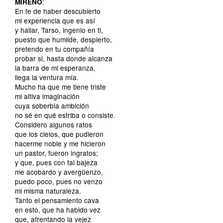
:
MIRENO
En fe de haber descubierto
mi experiencia que es así
y hallar, Tarso, ingenio en ti,
puesto que humilde, despierto,
pretendo en tu compañía
probar si, hasta donde alcanza
la barra de mi esperanza,
llega la ventura mía.
Mucho ha que me tiene triste
mi altiva imaginación
cuya soberbia ambición
no sé en qué estriba o consiste.
Considero algunos ratos
que los cielos, que pudieron
hacerme noble y me hicieron
un pastor, fueron ingratos;
y que, pues con tal bajeza
me acobardo y avergüenzo,
puedo poco, pues no venzo
mi misma naturaleza.
Tanto el pensamiento cava
en esto, que ha habido vez
que, afrentando la vejez