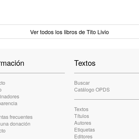
Ver todos los libros
de Tito Livio
rmación
Textos
cto
Buscar
o
Catálogo OPDS
cinadores
parencia
Textos
Títulos
tas frecuentes
Autores
 una donación
Etiquetas
cto
Editores