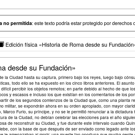
 no permitida
: este texto podría estar protegido por derechos d
Edición física
«Historia de Roma desde su Fundación
ma desde su Fundación»
de la Ciudad hasta su captura, primero bajo los reyes, luego bajo cónsu
icas, todo ello se ha expuesto en los cinco libros anteriores. El asunt
difícil percibir los objetos remotos; en parte debido al hecho de que lo
cos y escasos e incluso los que existían en los comentarios de los pont
 partir de los segundos comienzos de la Ciudad que, como una planta re
 como militar, se expondrán ahora en su orden apropiado, con mayor clari
, Marco Furio, su príncipe, y no se le permitió renunciar a la dictadura
tura de la Ciudad, no debían celebrar las elecciones para el año siguie
riosa de reconstruir su Ciudad, y fue durante este intervalo cuando Q
plebe, con la base de que después de ser enviado como legado ante los
ue le amenazaban al morir; una muerte tan oportuna que mucha gente cr