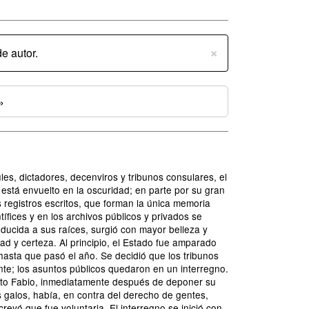
×
e autor.
»
les, dictadores, decenviros y tribunos consulares, el
o está envuelto en la oscuridad; en parte por su gran
s registros escritos, que forman la única memoria
ífices y en los archivos públicos y privados se
ducida a sus raíces, surgió con mayor belleza y
dad y certeza. Al principio, el Estado fue amparado
 hasta que pasó el año. Se decidió que los tribunos
nte; los asuntos públicos quedaron en un interregno.
uinto Fabio, inmediatamente después de deponer su
 galos, había, en contra del derecho de gentes,
eyó que fue voluntaria. El interregno se inició con