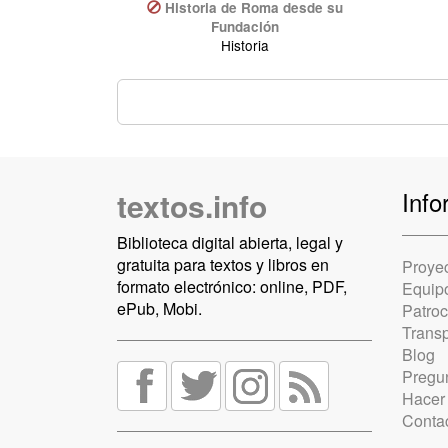
Historia de Roma desde su
Fundación
Historia
textos.info
Info
Biblioteca digital abierta, legal y
gratuita para textos y libros en
Proye
formato electrónico: online, PDF,
Equip
ePub, Mobi.
Patro
Trans
Blog
Pregun
Hacer
Conta