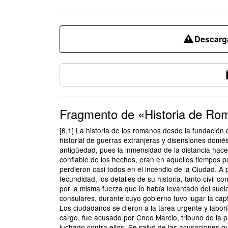
Descarga
Fragmento de «Historia de Ro
[6,1] La historia de los romanos desde la fundación 
historial de guerras extranjeras y disensiones domést
antigüedad, pues la inmensidad de la distancia hace 
confiable de los hechos, eran en aquellos tiempos po
perdieron casi todos en el incendio de la Ciudad. A
fecundidad, los detalles de su historia, tanto civil
por la misma fuerza que lo había levantado del suelo
consulares, durante cuyo gobierno tuvo lugar la cap
Los ciudadanos se dieron a la tarea urgente y labo
cargo, fue acusado por Cneo Marcio, tribuno de la 
luchado contra ellos. Se salvó de las acusaciones q