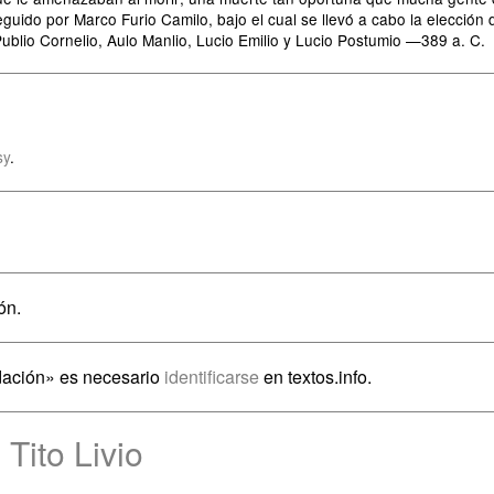
eguido por Marco Furio Camilo, bajo el cual se llevó a cabo la elección 
Publio Cornelio, Aulo Manlio, Lucio Emilio y Lucio Postumio —389 a. C.
sy
.
ón.
dación» es necesario
identificarse
en textos.info.
Tito Livio