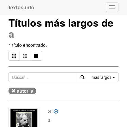
textos.info
Navega
Títulos más largos de
a
1 título encontrado.
Orden
más largos
autor
: a
a
a