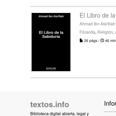
El Libro de l
Ahmad Ibn Ata'Illah
Filosofía
,
Religión
,
26 págs /
46 min
textos.info
Info
Biblioteca digital abierta, legal y