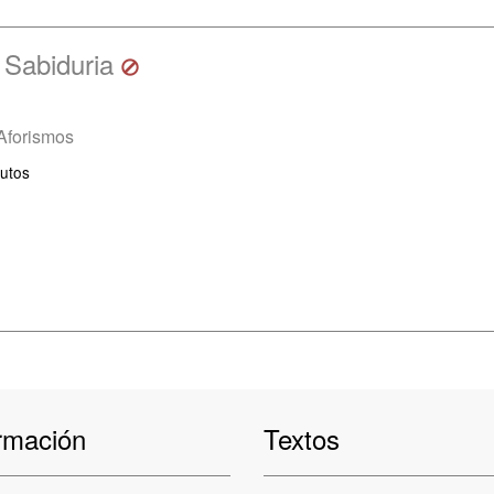
a Sabiduria
Aforismos
utos
rmación
Textos