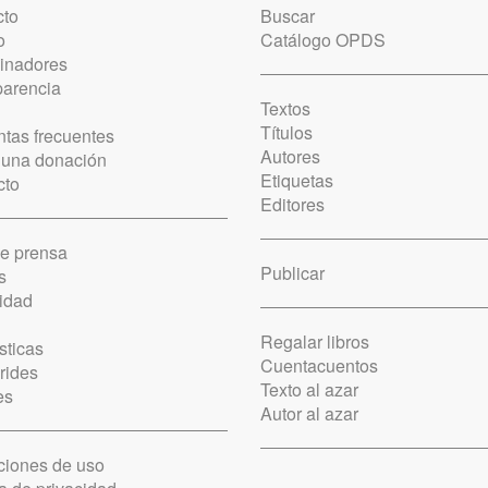
cto
Buscar
o
Catálogo OPDS
cinadores
parencia
Textos
Títulos
tas frecuentes
Autores
 una donación
Etiquetas
cto
Editores
de prensa
Publicar
s
idad
Regalar libros
sticas
Cuentacuentos
rides
Texto al azar
es
Autor al azar
ciones de uso