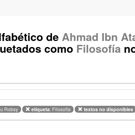
lfabético de
Ahmad Ibn Ata
quetados como
Filosofía
no
du Robsy
etiqueta
: Filosofía
textos no disponibles