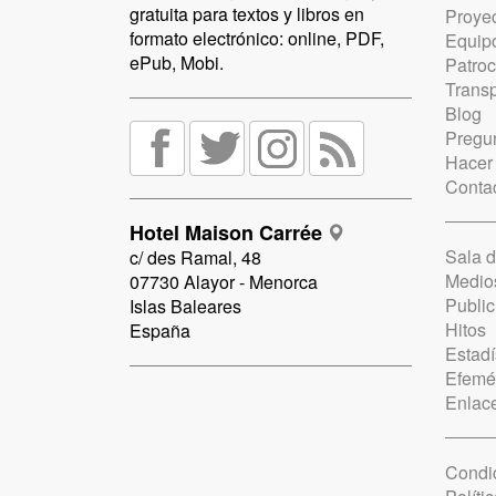
gratuita para textos y libros en
Proye
formato electrónico: online, PDF,
Equip
ePub, Mobi.
Patro
Trans
Blog
Pregun
Hacer
Conta
Hotel Maison Carrée
Sala 
c/ des Ramal, 48
Medio
07730 Alayor - Menorca
Public
Islas Baleares
Hitos
España
Estadí
Efemé
Enlac
Condi