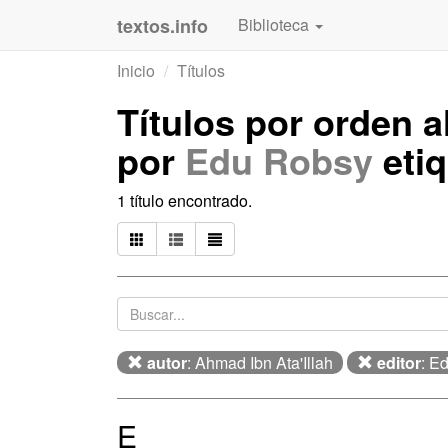
textos.info
Biblioteca
Inicio
Títulos
Títulos por orden a
por
Edu Robsy
eti
1 título encontrado.
autor
: Ahmad Ibn Ata'Illah
editor
: E
E