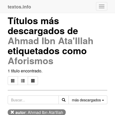
textos.info
Navega
Títulos más
descargados de
Ahmad Ibn Ata'Illah
etiquetados como
Aforismos
1 título encontrado.
Orden
más descargados
autor
: Ahmad Ibn Ata'Illah