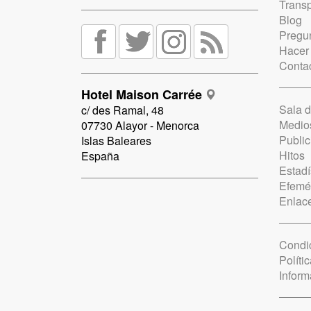
Trans
Blog
Pregun
Hacer
Conta
Hotel Maison Carrée
Sala 
c/ des Ramal, 48
Medio
07730 Alayor - Menorca
Public
Islas Baleares
Hitos
España
Estadí
Efemé
Enlac
Condi
Políti
Inform