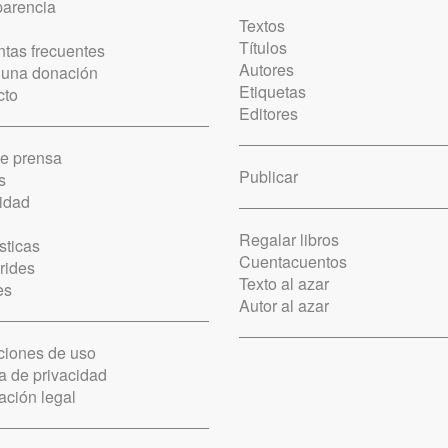
parencia
Textos
Títulos
tas frecuentes
Autores
 una donación
Etiquetas
cto
Editores
de prensa
Publicar
s
idad
Regalar libros
sticas
Cuentacuentos
rides
Texto al azar
es
Autor al azar
ciones de uso
ca de privacidad
ación legal