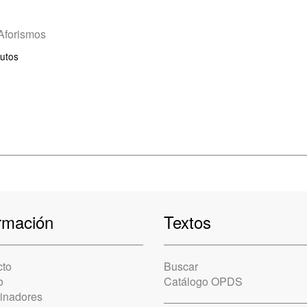
Aforismos
utos
rmación
Textos
cto
Buscar
o
Catálogo OPDS
cinadores