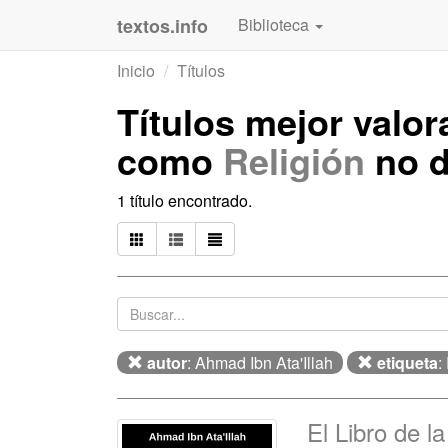
textos.info
Biblioteca
Inicio
Títulos
Títulos mejor valo
como
Religión
no d
1 título encontrado.
autor
: Ahmad Ibn Ata'Illah
etiqueta
:
El Libro de l