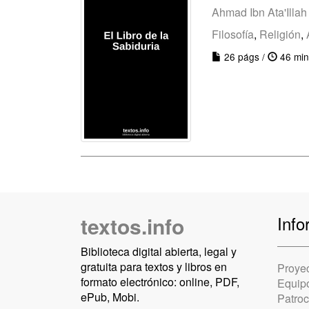
Ahmad Ibn Ata'Illah
Filosofía
,
Religión
,
26 págs /
46 min
textos.info
Info
Biblioteca digital abierta, legal y
gratuita para textos y libros en
Proye
formato electrónico: online, PDF,
Equip
ePub, Mobi.
Patro