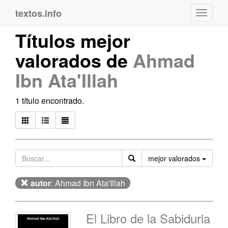
textos.info
Navega
Títulos mejor
valorados de
Ahmad
Ibn Ata'Illah
1 título encontrado.
Orden
mejor valorados
autor
: Ahmad Ibn Ata'Illah
El Libro de la Sabiduria