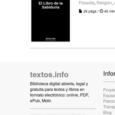
Filosofía
,
Religión
,
26 págs /
46 min
textos.info
Info
Biblioteca digital abierta, legal y
gratuita para textos y libros en
Proye
formato electrónico: online, PDF,
Equip
ePub, Mobi.
Patro
Trans
Blog