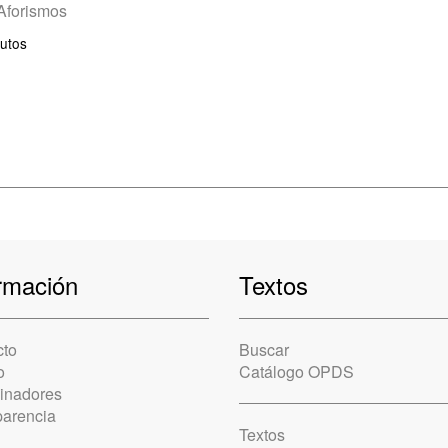
Aforismos
utos
rmación
Textos
cto
Buscar
o
Catálogo OPDS
cinadores
parencia
Textos