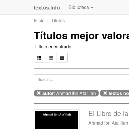
textos.info
Biblioteca
Inicio
Títulos
Títulos mejor valo
1 título encontrado.
autor
: Ahmad Ibn Ata'Illah
textos no
El Libro de l
Ahmad Ibn Ata'Illah