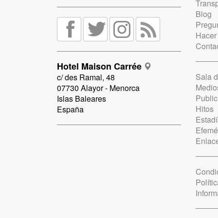
Trans
Blog
Pregun
Hacer
Conta
Hotel Maison Carrée
Sala 
c/ des Ramal, 48
Medio
07730 Alayor - Menorca
Public
Islas Baleares
Hitos
España
Estadí
Efemé
Enlac
Condi
Políti
Inform