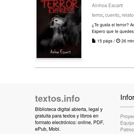
Ainhoa Escarti
terror
,
cuento
,
relato
¿Te gusta el terror? A
Espero que te quedes
15 págs /
26 min
textos.info
Info
Biblioteca digital abierta, legal y
gratuita para textos y libros en
Proye
formato electrónico: online, PDF,
Equip
ePub, Mobi.
Patro