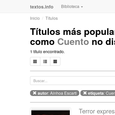
textos.info
Biblioteca
Inicio
Títulos
Títulos más popul
como
Cuento
no di
1 título encontrado.
autor
: Ainhoa Escarti
etiqueta
: Cue
Terror expre