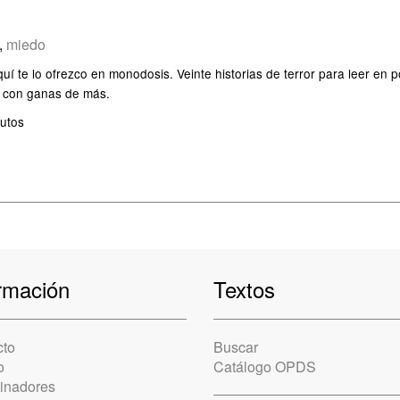
,
miedo
quí te lo ofrezco en monodosis. Veinte historias de terror para leer en 
 con ganas de más.
utos
rmación
Textos
cto
Buscar
o
Catálogo OPDS
cinadores