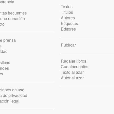
parencia
Textos
Títulos
tas frecuentes
Autores
 una donación
Etiquetas
cto
Editores
de prensa
Publicar
s
idad
Regalar libros
sticas
Cuentacuentos
rides
Texto al azar
es
Autor al azar
ciones de uso
ca de privacidad
ación legal