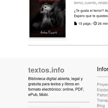
terror
,
cuento
,
relato
¿Te gusta el terror? A
Espero que te quedes
15 págs /
26 min
textos.info
Info
Biblioteca digital abierta, legal y
gratuita para textos y libros en
Proye
formato electrónico: online, PDF,
Equip
ePub, Mobi.
Patro
Trans
Blog