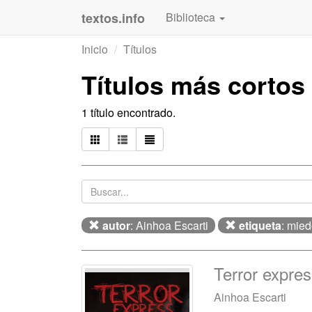
textos.info
Biblioteca
Inicio
Títulos
Títulos más cortos
1 título encontrado.
autor
: Ainhoa Escarti
etiqueta
: mie
Terror expre
Ainhoa Escarti