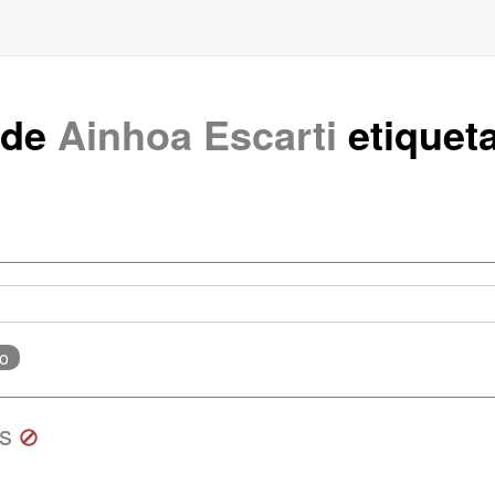
 de
Ainhoa Escarti
etique
do
ss