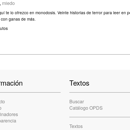
,
miedo
quí te lo ofrezco en monodosis. Veinte historias de terror para leer en 
 con ganas de más.
utos
rmación
Textos
cto
Buscar
o
Catálogo OPDS
cinadores
parencia
Textos