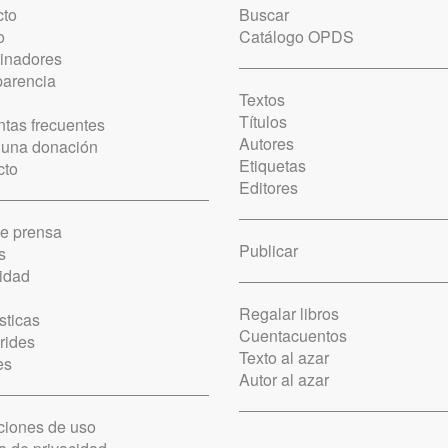
cto
Buscar
o
Catálogo OPDS
cinadores
parencia
Textos
Títulos
tas frecuentes
Autores
 una donación
Etiquetas
cto
Editores
de prensa
Publicar
s
idad
Regalar libros
sticas
Cuentacuentos
rides
Texto al azar
es
Autor al azar
ciones de uso