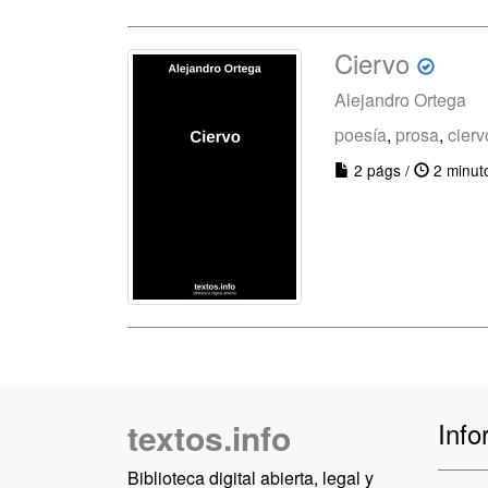
Ciervo
Alejandro Ortega
poesía
,
prosa
,
cierv
2 págs /
2 minut
textos.info
Info
Biblioteca digital abierta, legal y