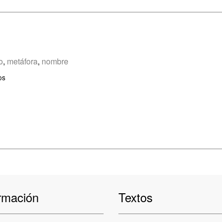
o
,
metáfora
,
nombre
os
rmación
Textos