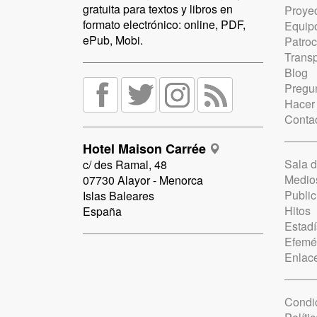
gratuita para textos y libros en
Proye
formato electrónico: online, PDF,
Equip
ePub, Mobi.
Patro
Trans
Blog
Pregun
Hacer
Conta
Hotel Maison Carrée
Sala 
c/ des Ramal, 48
Medio
07730 Alayor - Menorca
Public
Islas Baleares
Hitos
España
Estadí
Efemé
Enlac
Condi