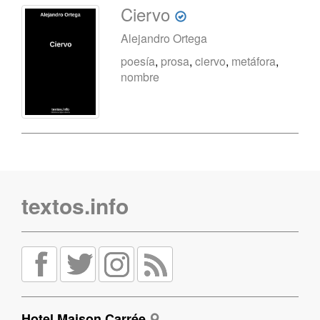
Ciervo
Alejandro Ortega
poesía
,
prosa
,
ciervo
,
metáfora
,
nombre
textos.info
Hotel Maison Carrée