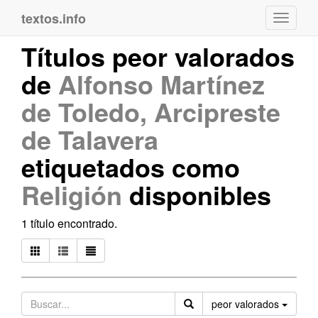
textos.info
Navega
Títulos peor valorados
de
Alfonso Martínez
de Toledo, Arcipreste
de Talavera
etiquetados como
Religión
disponibles
1 título encontrado.
Orden
peor valorados