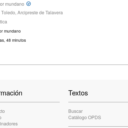
mor mundano
 Toledo, Arcipreste de Talavera
tica
mor mundano
as, 48 minutos
rmación
Textos
cto
Buscar
o
Catálogo OPDS
cinadores