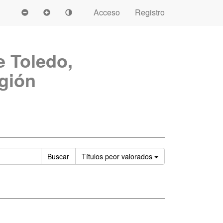
Acceso
Registro
e Toledo,
igión
Ordenar
Buscar
Títulos
peor valorados