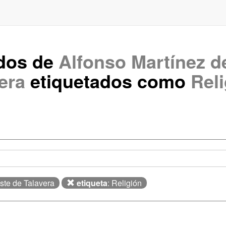
ados de
Alfonso Martínez d
era
etiquetados como
Rel
este de Talavera
etiqueta
: Religión