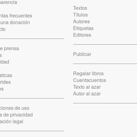
parencia
Textos
Títulos
tas frecuentes
Autores
 una donación
Etiquetas
cto
Editores
de prensa
Publicar
s
idad
Regalar libros
sticas
Cuentacuentos
rides
Texto al azar
es
Autor al azar
ciones de uso
ca de privacidad
ación legal