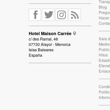
Trans
Blog
Pregun
Hacer
Conta
Hotel Maison Carrée
Sala 
c/ des Ramal, 48
Medio
07730 Alayor - Menorca
Public
Islas Baleares
Hitos
España
Estadí
Efemé
Enlac
Condi
Políti
Inform