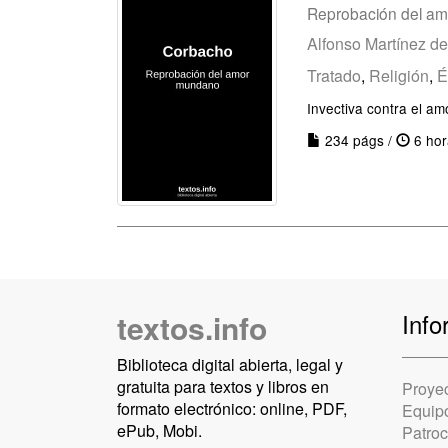
Reprobación del a
Alfonso Martínez de
Tratado
,
Religión
,
É
Invectiva contra el a
234 págs /
6 hor
textos.info
Info
Biblioteca digital abierta, legal y
gratuita para textos y libros en
Proye
formato electrónico: online, PDF,
Equip
ePub, Mobi.
Patro