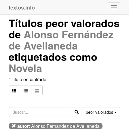
textos.info
Navega
Títulos peor valorados
de
Alonso Fernández
de Avellaneda
etiquetados como
Novela
1 título encontrado.
Orden
peor valorados
autor
: Alonso Fernández de Avellaneda