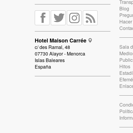
Trans
Blog
Pregun
Hacer
Conta
Hotel Maison Carrée
Sala 
c/ des Ramal, 48
Medio
07730 Alayor - Menorca
Public
Islas Baleares
Hitos
España
Estadí
Efemé
Enlac
Condi
Políti
Inform