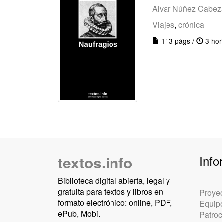
Alvar Núñez Cabez
Viajes
,
crónica
113 págs /
3 hor
textos.info
Info
Biblioteca digital abierta, legal y
gratuita para textos y libros en
Proye
formato electrónico: online, PDF,
Equip
ePub, Mobi.
Patro