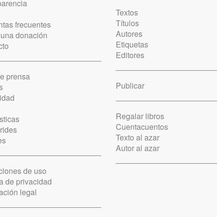
parencia
Textos
Títulos
tas frecuentes
Autores
 una donación
Etiquetas
cto
Editores
de prensa
Publicar
s
idad
Regalar libros
sticas
Cuentacuentos
rides
Texto al azar
es
Autor al azar
ciones de uso
ca de privacidad
ación legal