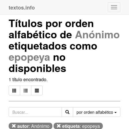
textos.info
Navega
Títulos por orden
alfabético de
Anónimo
etiquetados como
epopeya
no
disponibles
1 título encontrado.
Orden
por orden alfabético
autor
: Anónimo
etiqueta
: epopeya