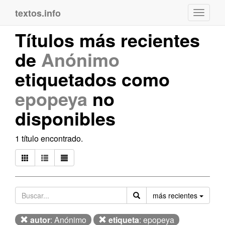
textos.info
Navega
Títulos más recientes
de
Anónimo
etiquetados como
epopeya
no
disponibles
1 título encontrado.
Orden
más recientes
autor
: Anónimo
etiqueta
: epopeya