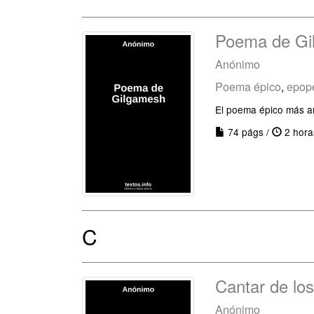
Poema de Gi
Anónimo
Poema épico
,
epop
El poema épico más a
74 págs /
2 hora
C
Cantar de lo
Anónimo