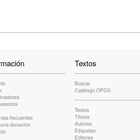
rmación
Textos
cto
Buscar
o
Catálogo OPDS
cinadores
parencia
Textos
Títulos
tas frecuentes
Autores
 una donación
Etiquetas
cto
Editores