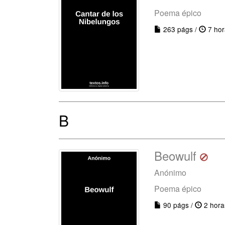
Poema épico
263 págs /
7 hor
B
Beowulf
Anónimo
Poema épico
90 págs /
2 hora