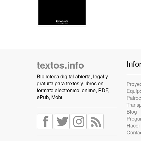
textos.info
Info
Biblioteca digital abierta, legal y
gratuita para textos y libros en
Proye
formato electrónico: online, PDF,
Equip
ePub, Mobi.
Patro
Trans
Blog
Pregun
Hacer
Conta