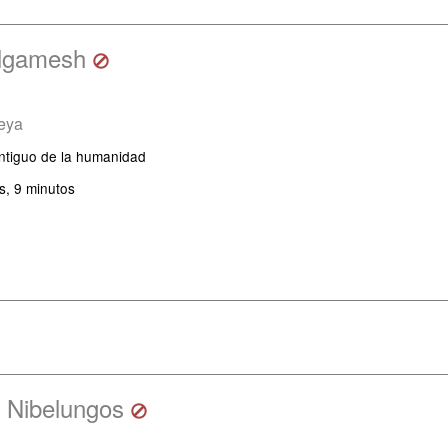
lgamesh
eya
ntiguo de la humanidad
s, 9 minutos
s Nibelungos