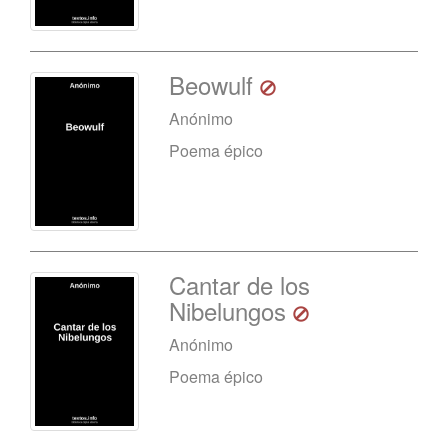
Beowulf
Anónimo
Poema épico
Cantar de los
Nibelungos
Anónimo
Poema épico