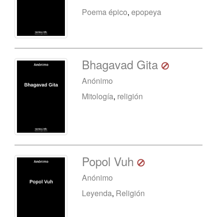
Poema épico
,
epopeya
Bhagavad Gita
Anónimo
Mitología
,
religión
Popol Vuh
Anónimo
Leyenda
,
Religión