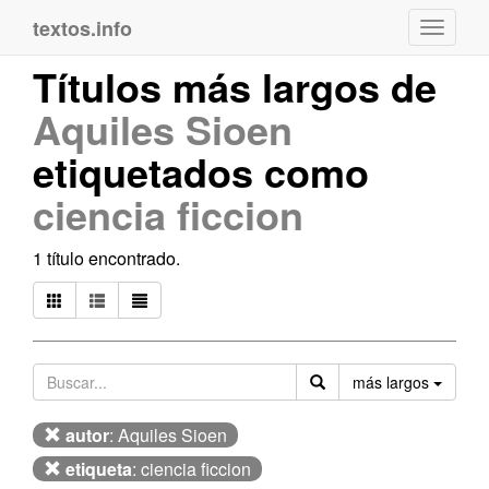
textos.info
Navega
Títulos más largos de
Aquiles Sioen
etiquetados como
ciencia ficcion
1 título encontrado.
Orden
más largos
autor
: Aquiles Sioen
etiqueta
: ciencia ficcion