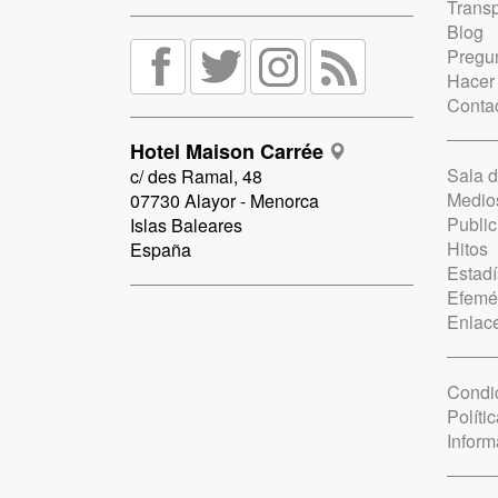
Trans
Blog
Pregun
Hacer
Conta
Hotel Maison Carrée
Sala 
c/ des Ramal, 48
Medio
07730 Alayor - Menorca
Public
Islas Baleares
Hitos
España
Estadí
Efemé
Enlac
Condi
Políti
Inform