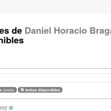
tes de
Daniel Horacio Brag
nibles
a
: poetry
textos disponibles
hoy