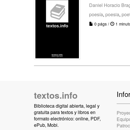
Daniel Horacio Bra
poesía
,
poesia
,
poet
0 págs /
1 minut
textos.info
Info
Biblioteca digital abierta, legal y
gratuita para textos y libros en
Proye
formato electrónico: online, PDF,
Equip
ePub, Mobi.
Patro