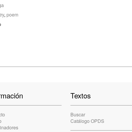
ga
ry
,
poem
o
rmación
Textos
cto
Buscar
o
Catálogo OPDS
cinadores