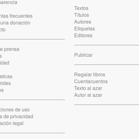
parencia
Textos
Títulos
tas frecuentes
Autores
 una donación
Etiquetas
cto
Editores
de prensa
Publicar
s
idad
Regalar libros
sticas
Cuentacuentos
rides
Texto al azar
es
Autor al azar
ciones de uso
ca de privacidad
ación legal