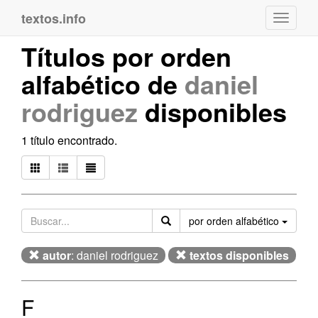
textos.info
Navega
Títulos por orden
alfabético de
daniel
rodriguez
disponibles
1 título encontrado.
Orden
por orden alfabético
autor
: daniel rodriguez
textos disponibles
F