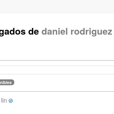
rgados de
daniel rodriguez
nibles
lin