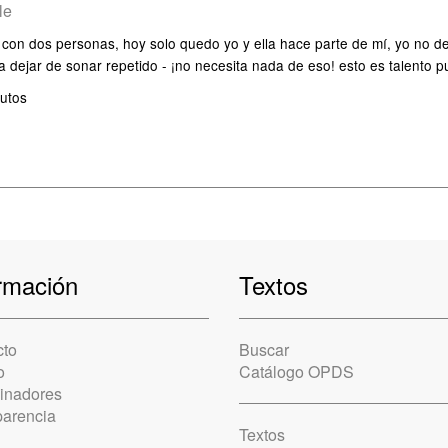
le
con dos personas, hoy solo quedo yo y ella hace parte de mí, yo no de 
ra dejar de sonar repetido - ¡no necesita nada de eso! esto es talento p
utos
rmación
Textos
cto
Buscar
o
Catálogo OPDS
cinadores
parencia
Textos