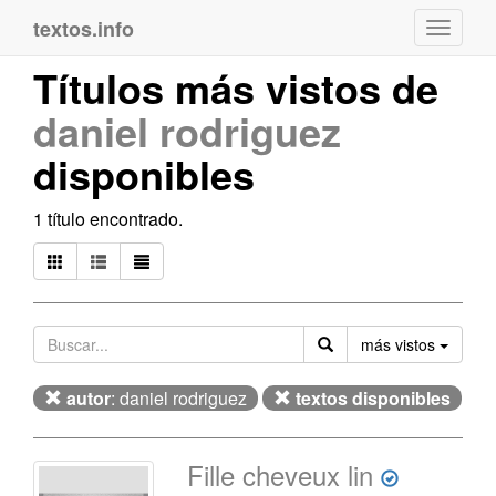
textos.info
Navega
Títulos más vistos de
daniel rodriguez
disponibles
1 título encontrado.
Orden
más vistos
autor
: daniel rodriguez
textos disponibles
Fille cheveux lin