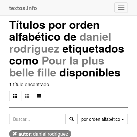
textos.info
Navega
Títulos por orden
alfabético de
daniel
rodriguez
etiquetados
como
Pour la plus
belle fille
disponibles
1 título encontrado.
Orden
por orden alfabético
autor
: daniel rodriguez