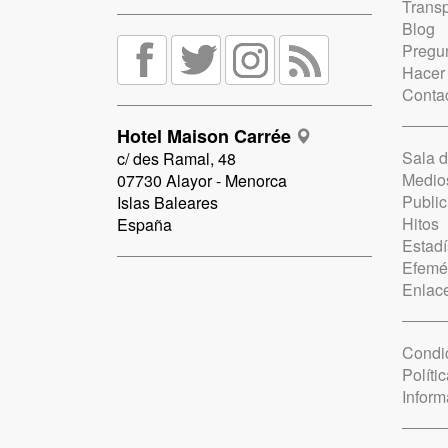
Trans
Blog
Pregun
Hacer
Conta
Hotel Maison Carrée
Sala 
c/ des Ramal, 48
Medio
07730 Alayor - Menorca
Public
Islas Baleares
Hitos
España
Estadí
Efemé
Enlac
Condi
Políti
Inform