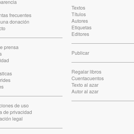
parencia
Textos
Títulos
tas frecuentes
Autores
 una donación
Etiquetas
cto
Editores
de prensa
Publicar
s
idad
Regalar libros
sticas
Cuentacuentos
rides
Texto al azar
es
Autor al azar
ciones de uso
ca de privacidad
ación legal