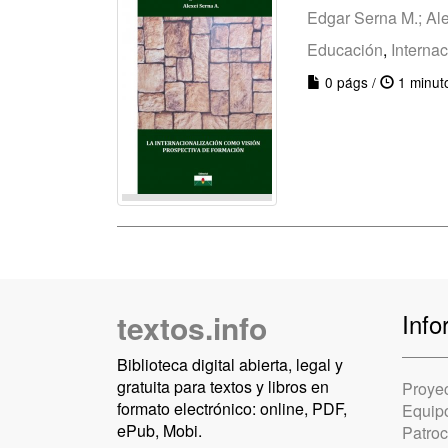
Edgar Serna M.; Ale
Educación
,
Interna
0 págs /
1 minut
textos.info
Info
Biblioteca digital abierta, legal y
gratuita para textos y libros en
Proye
formato electrónico: online, PDF,
Equip
ePub, Mobi.
Patro