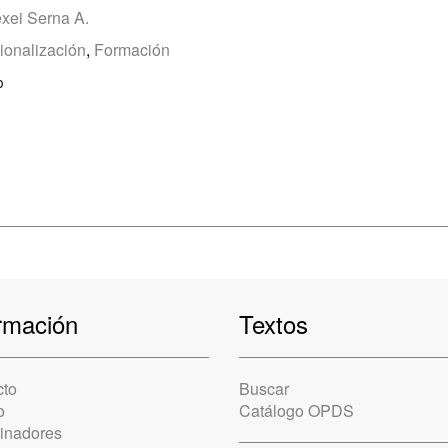
xei Serna A.
cionalización
,
Formación
o
rmación
Textos
cto
Buscar
o
Catálogo OPDS
cinadores