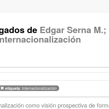
rgados de
Edgar Serna M.; 
Internacionalización
etiqueta
: Internacionalización
nalización como visión prospectiva de for