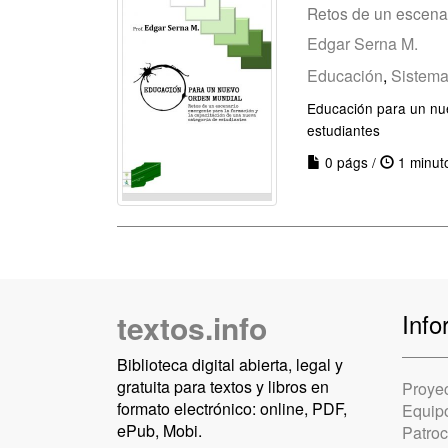
Retos de un escenar
Edgar Serna M.
Educación
,
Sistema
Educación para un nue
estudiantes
0 págs /
1 minut
textos.info
Info
Biblioteca digital abierta, legal y
gratuita para textos y libros en
Proye
formato electrónico: online, PDF,
Equip
ePub, Mobi.
Patro