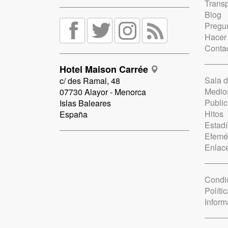
Trans
Blog
Pregun
Hacer
Conta
Hotel Maison Carrée
Sala 
c/ des Ramal, 48
Medio
07730 Alayor - Menorca
Public
Islas Baleares
Hitos
España
Estadí
Efemé
Enlac
Condi
Políti
Inform