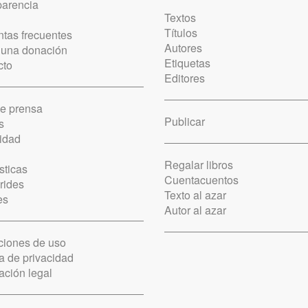
parencia
Textos
Títulos
tas frecuentes
Autores
 una donación
Etiquetas
cto
Editores
de prensa
Publicar
s
idad
Regalar libros
sticas
Cuentacuentos
rides
Texto al azar
es
Autor al azar
ciones de uso
ca de privacidad
ación legal