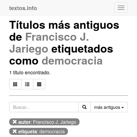
textos.info
Navega
Títulos más antiguos
de
Francisco J.
Jariego
etiquetados
como
democracia
1 título encontrado.
Orden
más antiguos
autor
: Francisco J. Jariego
etiqueta
: democracia