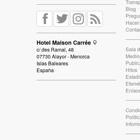
Trans
Blog
Pregun
Hacer
Conta
Hotel Maison Carrée
Sala 
c/ des Ramal, 48
Medio
07730 Alayor - Menorca
Public
Islas Baleares
Hitos
España
Estadí
Efemé
Enlac
Condi
Políti
Inform