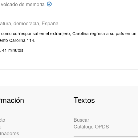
 volcado de memoria
o
ratura
,
democracia
,
España
 como corresponsal en el extranjero, Carolina regresa a su país en un 
mento Carolina 114.
, 41 minutos
rmación
Textos
cto
Buscar
o
Catálogo OPDS
cinadores