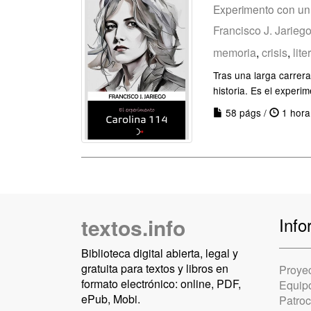
Experimento con un
Francisco J. Jarieg
memoria
,
crisis
,
lite
Tras una larga carrera
historia. Es el experi
58 págs /
1 hora
textos.info
Info
Biblioteca digital abierta, legal y
gratuita para textos y libros en
Proye
formato electrónico: online, PDF,
Equip
ePub, Mobi.
Patro