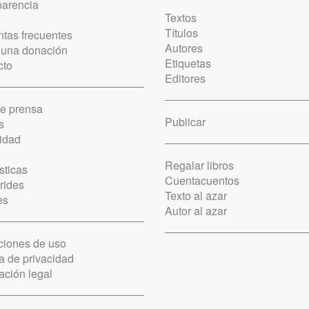
parencia
Textos
Títulos
tas frecuentes
Autores
 una donación
Etiquetas
cto
Editores
de prensa
Publicar
s
idad
Regalar libros
sticas
Cuentacuentos
rides
Texto al azar
es
Autor al azar
ciones de uso
ca de privacidad
ación legal