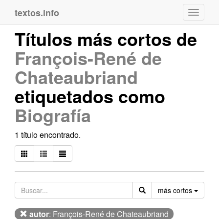
textos.info
Navega
Títulos más cortos de
François-René de
Chateaubriand
etiquetados como
Biografía
1 título encontrado.
Orden
más cortos
autor
: François-René de Chateaubriand