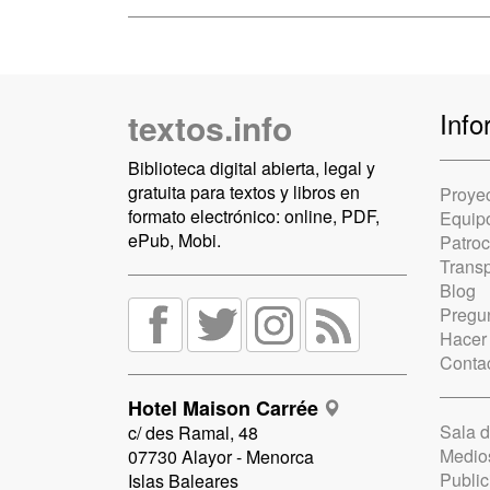
textos.info
Info
Biblioteca digital abierta, legal y
gratuita para textos y libros en
Proye
formato electrónico: online, PDF,
Equip
ePub, Mobi.
Patro
Trans
Blog
Pregun
Hacer
Conta
Hotel Maison Carrée
Sala 
c/ des Ramal, 48
Medio
07730 Alayor - Menorca
Public
Islas Baleares