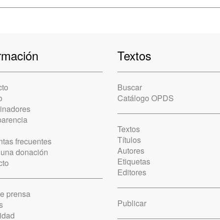
rmación
Textos
cto
Buscar
o
Catálogo OPDS
cinadores
parencia
Textos
Títulos
tas frecuentes
Autores
 una donación
Etiquetas
cto
Editores
de prensa
Publicar
s
idad