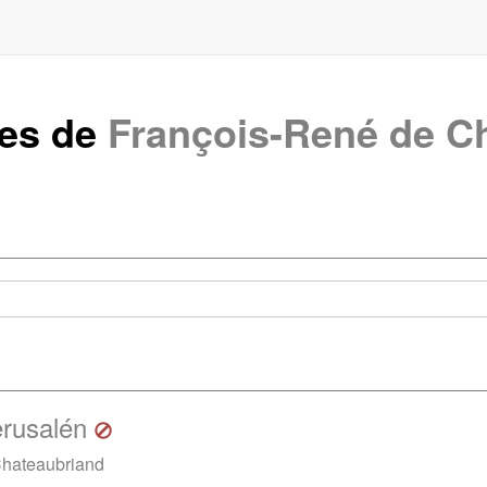
tes de
François-René de C
erusalén
Chateaubriand