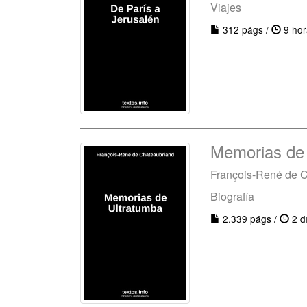
Viajes
312 págs /
9 hor
Memorias de
François-René de 
Biografía
2.339 págs /
2 d