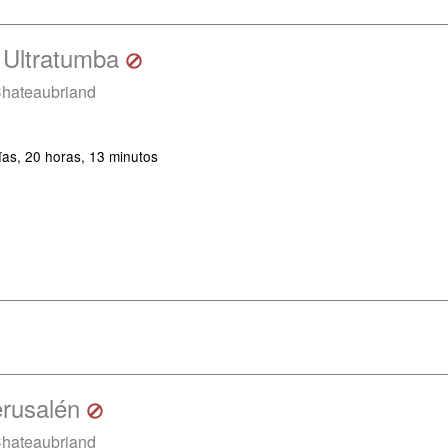
 Ultratumba
Chateaubriand
ías, 20 horas, 13 minutos
erusalén
Chateaubriand