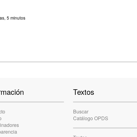
as, 5 minutos
rmación
Textos
cto
Buscar
o
Catálogo OPDS
cinadores
parencia