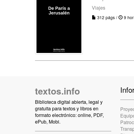
Viajes
312 págs /
9 hor
textos.info
Info
Biblioteca digital abierta, legal y
gratuita para textos y libros en
Proye
formato electrónico: online, PDF,
Equip
ePub, Mobi.
Patro
Trans