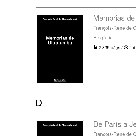
Memorias de
François-René de 
Biografía
2.339 págs /
2 d
D
De París a J
François-René de 