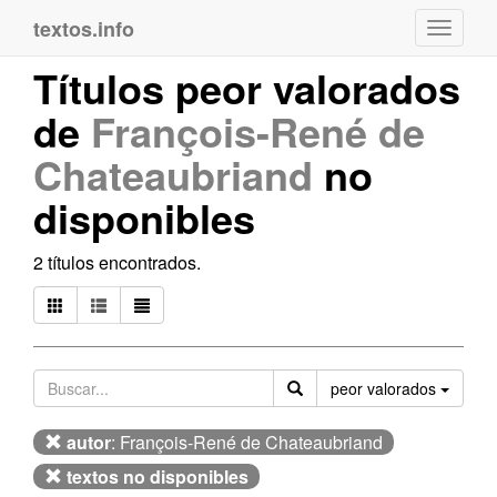
textos.info
Navega
Títulos peor valorados
de
François-René de
Chateaubriand
no
disponibles
2 títulos encontrados.
Orden
peor valorados
autor
: François-René de Chateaubriand
textos no disponibles