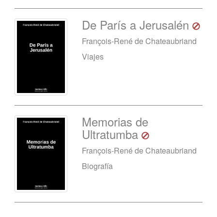
De París a Jerusalén
François-René de Chateaubriand
Viajes
Memorias de
Ultratumba
François-René de Chateaubriand
Biografía