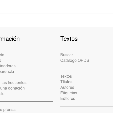
rmación
Textos
cto
Buscar
o
Catálogo OPDS
cinadores
parencia
Textos
Títulos
tas frecuentes
Autores
 una donación
Etiquetas
cto
Editores
de prensa