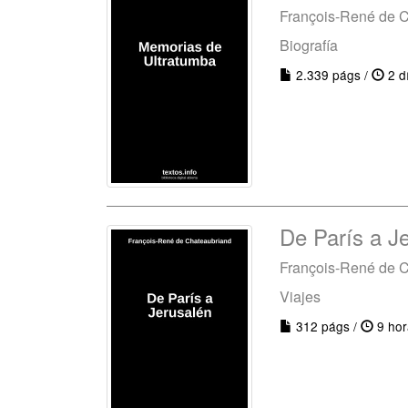
François-René de 
Biografía
2.339 págs /
2 d
De París a J
François-René de 
Viajes
312 págs /
9 hor