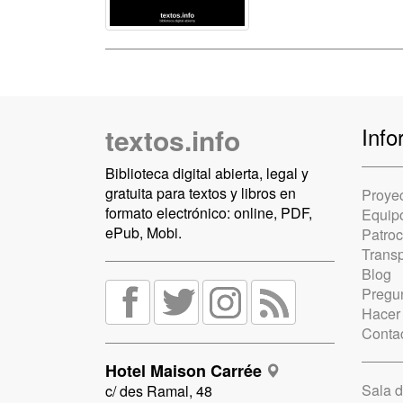
textos.info
Info
Biblioteca digital abierta, legal y
gratuita para textos y libros en
Proye
formato electrónico: online, PDF,
Equip
ePub, Mobi.
Patro
Trans
Blog
Pregun
Hacer
Conta
Hotel Maison Carrée
Sala 
c/ des Ramal, 48