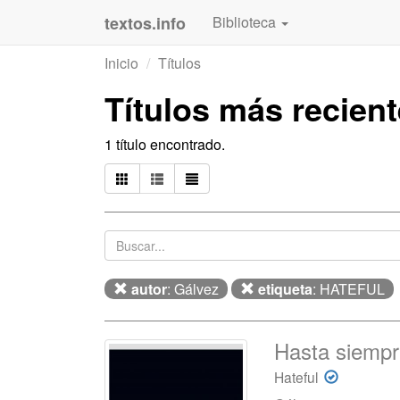
textos.info
Biblioteca
Inicio
Títulos
Títulos más recien
1 título encontrado.
autor
: Gálvez
etiqueta
: HATEFUL
Hasta siemp
Hateful