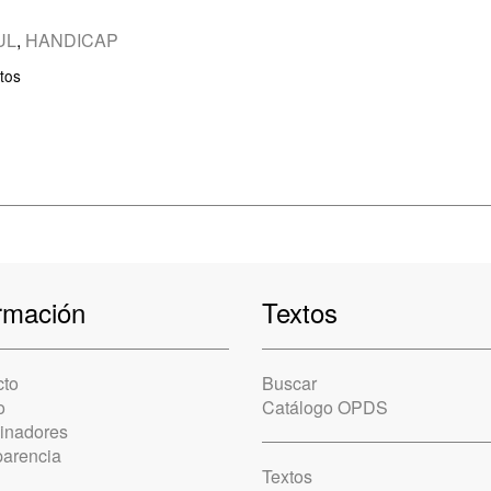
UL
,
HANDICAP
tos
rmación
Textos
cto
Buscar
o
Catálogo OPDS
cinadores
parencia
Textos