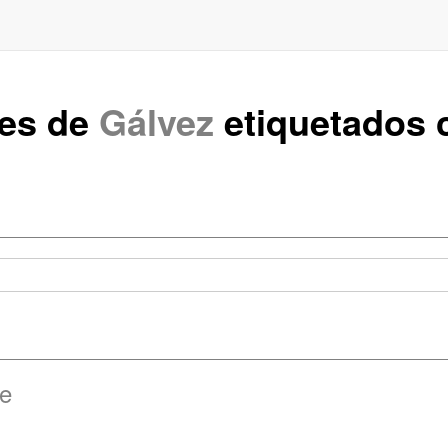
tes de
Gálvez
etiquetados
re