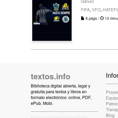
Gálvez
FIFA
,
VFO
,
HATEF
8 págs /
13 minu
textos.info
Info
Biblioteca digital abierta, legal y
gratuita para textos y libros en
Proye
formato electrónico: online, PDF,
Equip
ePub, Mobi.
Patro
Trans
Blog