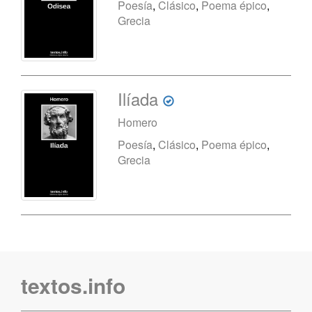
Poesía
,
Clásico
,
Poema épico
,
Grecia
Ilíada
Homero
Poesía
,
Clásico
,
Poema épico
,
Grecia
textos.info