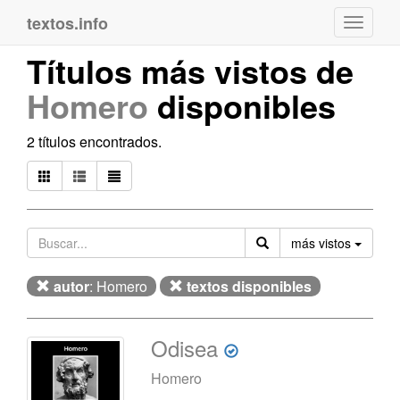
textos.info
Navega
Títulos más vistos de
Homero
disponibles
2 títulos encontrados.
Orden
más vistos
autor
: Homero
textos disponibles
Odisea
Homero