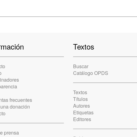
rmación
Textos
cto
Buscar
o
Catálogo OPDS
cinadores
parencia
Textos
Títulos
tas frecuentes
Autores
 una donación
Etiquetas
cto
Editores
de prensa