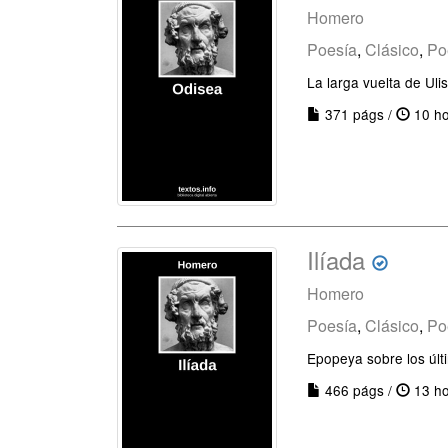
Homero
Poesía
,
Clásico
,
Po
La larga vuelta de Uli
371 págs /
10 ho
Ilíada
Homero
Poesía
,
Clásico
,
Po
Epopeya sobre los últ
466 págs /
13 ho