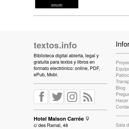
textos.info
Info
Biblioteca digital abierta, legal y
gratuita para textos y libros en
Proye
formato electrónico: online, PDF,
Equip
ePub, Mobi.
Patro
Trans
Blog
Pregun
Hacer
Conta
Hotel Maison Carrée
Sala 
c/ des Ramal, 48