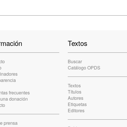
rmación
Textos
cto
Buscar
o
Catálogo OPDS
cinadores
parencia
Textos
Títulos
tas frecuentes
Autores
 una donación
Etiquetas
cto
Editores
de prensa