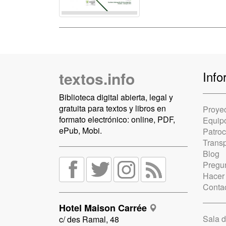
textos.info
Info
Biblioteca digital abierta, legal y
gratuita para textos y libros en
Proye
formato electrónico: online, PDF,
Equip
ePub, Mobi.
Patro
Trans
Blog
Pregun
Hacer
Conta
Hotel Maison Carrée
Sala 
c/ des Ramal, 48