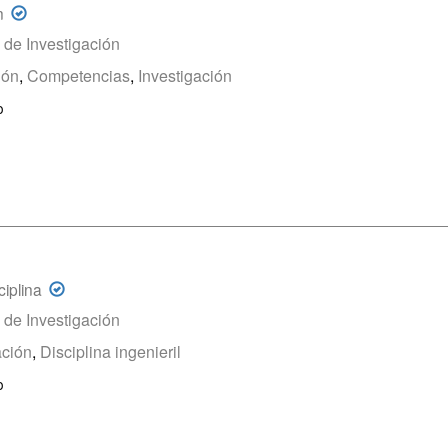
n
o de Investigación
ión
,
Competencias
,
Investigación
o
iplina
o de Investigación
ación
,
Disciplina ingenieril
o