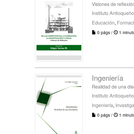
Visiones de reflexió
Instituto Antioqueñ
Educación
,
Formac
0 págs /
1 minut
Ingeniería
Realidad de una disc
Instituto Antioqueñ
Ingeniería
,
Investig
0 págs /
1 minut