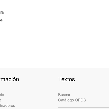
fifa
os
rmación
Textos
cto
Buscar
o
Catálogo OPDS
cinadores