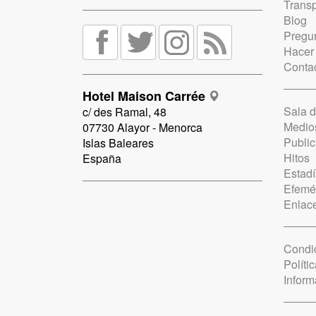
Trans
Blog
Pregun
Hacer
Conta
Hotel Maison Carrée
Sala 
c/ des Ramal, 48
Medio
07730 Alayor - Menorca
Public
Islas Baleares
Hitos
España
Estadí
Efemé
Enlac
Condi
Políti
Inform