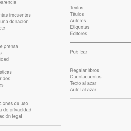
parencia
Textos
Títulos
tas frecuentes
Autores
 una donación
Etiquetas
cto
Editores
de prensa
Publicar
s
idad
Regalar libros
sticas
Cuentacuentos
rides
Texto al azar
es
Autor al azar
ciones de uso
ca de privacidad
ación legal