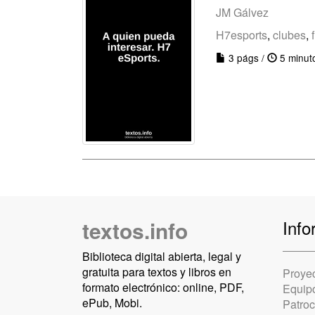
JM Gálvez
H7esports
,
clubes
,
3 págs /
5 minut
textos.info
Info
Biblioteca digital abierta, legal y
gratuita para textos y libros en
Proye
formato electrónico: online, PDF,
Equip
ePub, Mobi.
Patro