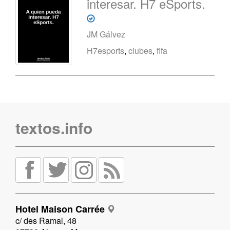
interesar. H7 eSports.
JM Gálvez
H7esports
,
clubes
,
fifa
textos.info
Hotel Maison Carrée
c/ des Ramal, 48