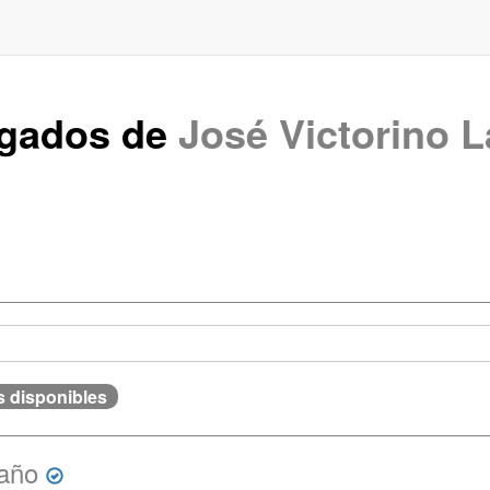
rgados de
José Victorino L
s disponibles
año