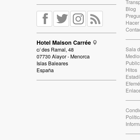
Trans
Blog
Pregun
Hacer
Conta
Hotel Maison Carrée
Sala 
c/ des Ramal, 48
Medio
07730 Alayor - Menorca
Public
Islas Baleares
Hitos
España
Estadí
Efemé
Enlac
Condi
Políti
Inform