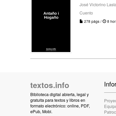
José Victorino Lasta
Cuento
278 págs /
8 hor
textos.info
Info
Biblioteca digital abierta, legal y
gratuita para textos y libros en
Proye
formato electrónico: online, PDF,
Equip
ePub, Mobi.
Patro