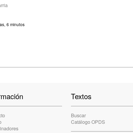
rria
as, 6 minutos
rmación
Textos
cto
Buscar
o
Catálogo OPDS
cinadores