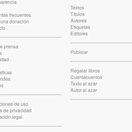
parencia
Textos
Títulos
tas frecuentes
Autores
 una donación
Etiquetas
cto
Editores
de prensa
Publicar
s
idad
Regalar libros
sticas
Cuentacuentos
rides
Texto al azar
es
Autor al azar
ciones de uso
ca de privacidad
ación legal