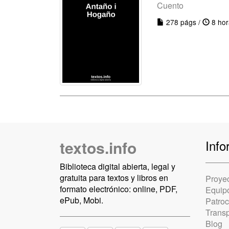
Cuento
278 págs /
8 hor
textos.info
Info
Biblioteca digital abierta, legal y
gratuita para textos y libros en
Proye
formato electrónico: online, PDF,
Equip
ePub, Mobi.
Patro
Trans
Blog