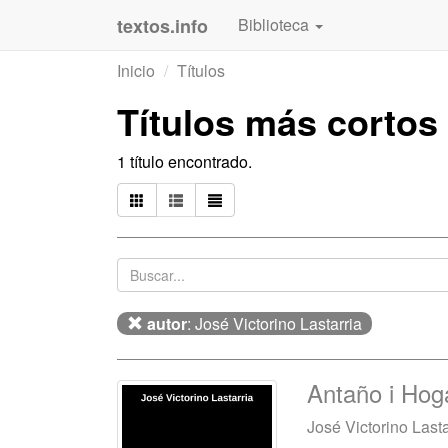
textos.info
Biblioteca
Inicio
Títulos
Títulos más cortos
1 título encontrado.
autor
: José Victorino Lastarria
Antaño i Hog
José Victorino Lasta