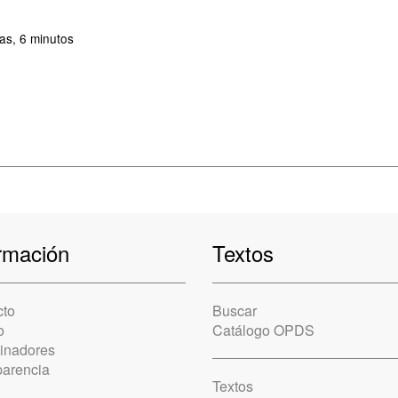
as, 6 minutos
rmación
Textos
cto
Buscar
o
Catálogo OPDS
cinadores
parencia
Textos