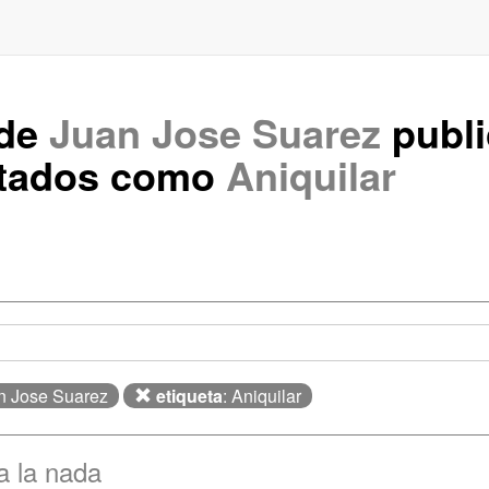
 de
Juan Jose Suarez
publ
etados como
Aniquilar
an Jose Suarez
etiqueta
: Aniquilar
a la nada