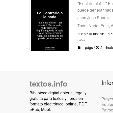
"Ex nihilo nihil fit
puede generar nada
Juan Jose Suarez
Todo
,
Nada
,
Ente
,
A
"Ex nihilo nihil fit" 
nada.
1 págs /
2 minut
textos.info
Info
Biblioteca digital abierta, legal y
gratuita para textos y libros en
Proye
formato electrónico: online, PDF,
Equip
ePub, Mobi.
Patro