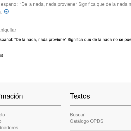
" En español: "De la nada, nada proviene" Significa que de la nad
.
niquilar
En español: "De la nada, nada proviene" Significa que de la nada no se 
os
rmación
Textos
cto
Buscar
o
Catálogo OPDS
cinadores