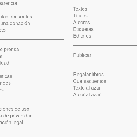
parencia
Textos
Títulos
tas frecuentes
Autores
 una donación
Etiquetas
cto
Editores
de prensa
Publicar
s
idad
Regalar libros
sticas
Cuentacuentos
rides
Texto al azar
es
Autor al azar
ciones de uso
ca de privacidad
ación legal