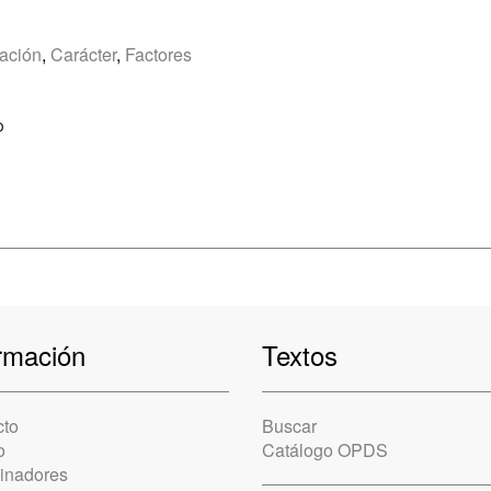
ación
,
Carácter
,
Factores
o
rmación
Textos
cto
Buscar
o
Catálogo OPDS
cinadores