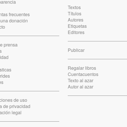
parencia
Textos
Títulos
tas frecuentes
Autores
 una donación
Etiquetas
cto
Editores
de prensa
Publicar
s
idad
Regalar libros
sticas
Cuentacuentos
rides
Texto al azar
es
Autor al azar
ciones de uso
ca de privacidad
ación legal