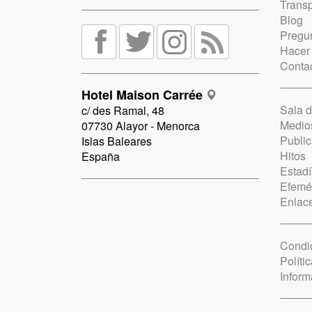
Trans
Blog
Pregun
Hacer
Conta
Hotel Maison Carrée
Sala 
c/ des Ramal, 48
Medio
07730 Alayor - Menorca
Public
Islas Baleares
Hitos
España
Estadí
Efemé
Enlac
Condi
Políti
Inform