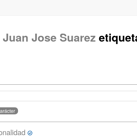
e
Juan Jose Suarez
etique
Carácter
onalidad