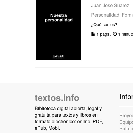
Juan Jose Suarez
Personalidad
,
Form
¿Qué somos?
1 págs /
1 minut
textos.info
Info
Biblioteca digital abierta, legal y
gratuita para textos y libros en
Proye
formato electrónico: online, PDF,
Equip
ePub, Mobi.
Patro