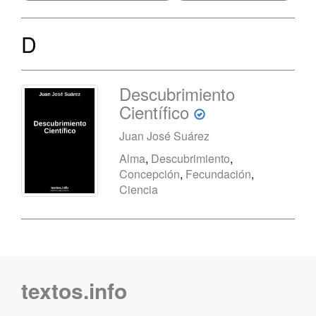
D
Descubrimiento
Científico
Juan José Suárez
Alma
,
Descubrimiento
,
Concepción
,
Fecundación
,
Ciencia
textos.info